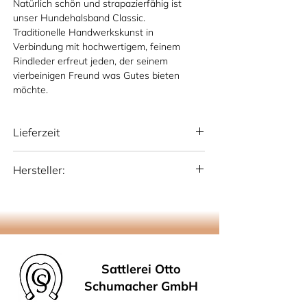
Natürlich schön und strapazierfähig ist
unser Hundehalsband Classic.
Traditionelle Handwerkskunst in
Verbindung mit hochwertigem, feinem
Rindleder erfreut jeden, der seinem
vierbeinigen Freund was Gutes bieten
möchte.
Lieferzeit
national: 10 - 15 Werktage (Deutschland)
Hersteller:
international: 15-20 Werktage
(Deutschland)
Sattlerei Otto Schumacher GmbH
Schmiedestr. 1, 51709 Marienheide
info@os-sattlerei.de
Sattlerei Otto
Schumacher GmbH