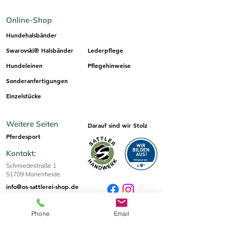
Online-Shop
Hundehalsbänder
Swarovski® Halsbänder
Lederpflege
Hundeleinen
Pflegehinweise
Sonderanfertigungen
Einzelstücke
Weitere Seiten
Darauf sind wir Stolz
Pferdesport
Kontakt:
Schmiedestraße 1
51709 Marienheide
info@os-sattlerei-shop.de
+49 2264 6730
Phone
Email
Größen & Tipps