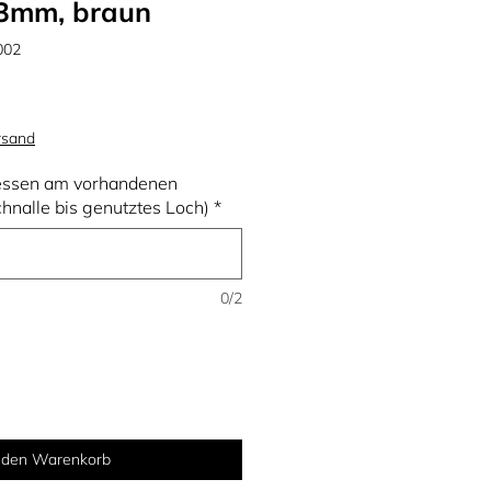
 33mm, braun
002
rsand
essen am vorhandenen
hnalle bis genutztes Loch)
*
0/2
n den Warenkorb