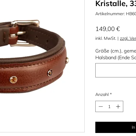
Kristalle,
Artikelnummer: HB6
Preis
149,00 €
inkl. MwSt.
|
zzgl. Ve
Größe (cm.), gem
Halsband (Ende Sc
Anzahl
*
I