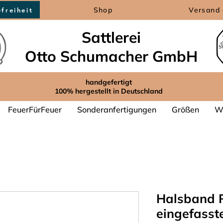
Shop
Versand 
efreiheit
Sattlerei
Otto Schumacher GmbH
handgefertigt
100% hergestellt in Deutschland
FeuerFürFeuer
Sonderanfertigungen
Größen
We
Halsband R
eingefasst