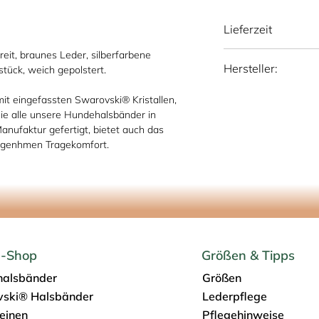
Lieferzeit
it, braunes Leder, silberfarbene
national: 10 - 15 We
Hersteller:
tück, weich gepolstert.
international: 15-20
Sattlerei Otto Sch
mit eingefassten Swarovski® Kristallen,
Schmiedestr. 1, 517
e alle unsere Hundehalsbänder in
info@os-sattlerei.de
Manufaktur gefertigt, bietet auch das
ngenhmen Tragekomfort.
e-Shop
Größen & Tipps
alsbänder
Größen
ski® Halsbänder
Lederpflege
einen
Pflegehinweise