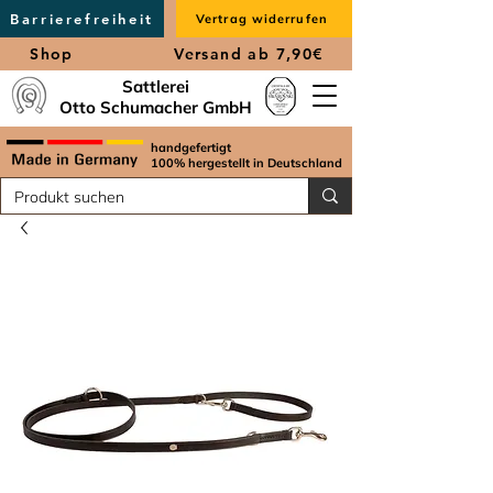
Barrierefreiheit
Vertrag widerrufen
Shop
Versand ab 7,90€
Sattlerei
Otto Schumacher GmbH
handgefertigt
100% hergestellt in Deutschland