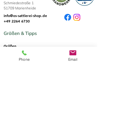
Schmiedestraße 1
51709 Marienheide
info@os-sattlerei-shop.de
+49 2264 6730
Größen & Tipps
Größen
Phone
Email
Informationen
Impressum
AGB
Datenschutz
Zahlung & Versand
Widerrufsrecht
Die Sattlerei
Wer wir sind
Kontakt per mail
Kontakt per Telefon
Ansprechpartner