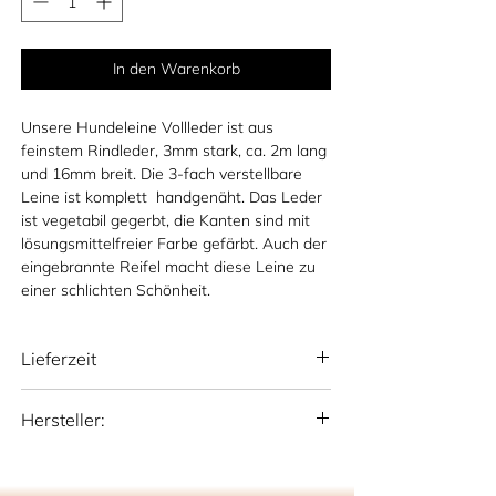
In den Warenkorb
Unsere Hundeleine Vollleder ist aus
feinstem Rindleder, 3mm stark, ca. 2m lang
und 16mm breit. Die 3-fach verstellbare
Leine ist komplett handgenäht. Das Leder
ist vegetabil gegerbt, die Kanten sind mit
lösungsmittelfreier Farbe gefärbt. Auch der
eingebrannte Reifel macht diese Leine zu
einer schlichten Schönheit.
Lieferzeit
national: 10 - 15 Werktage (Deutschland)
Hersteller:
international: 15-20 Werktage
(Deutschland)
Sattlerei Otto Schumacher GmbH
Schmiedestr. 1, 51709 Marienheide