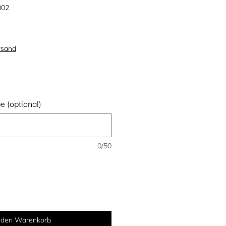
002
rsand
 (optional)
0/50
n den Warenkorb