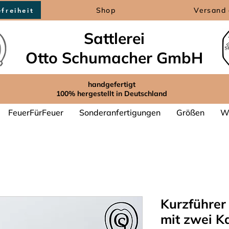
Shop
Versand 
efreiheit
Sattlerei
Otto Schumacher GmbH
handgefertigt
100% hergestellt in Deutschland
FeuerFürFeuer
Sonderanfertigungen
Größen
We
Kurzführer
mit zwei K