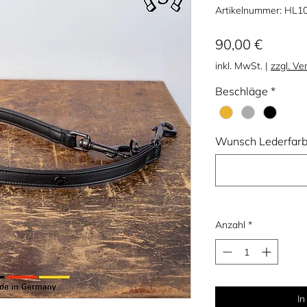
Artikelnummer: HL1
Preis
90,00 €
inkl. MwSt.
|
zzgl. Ve
Beschläge
*
Wunsch Lederfarbe
Anzahl
*
I